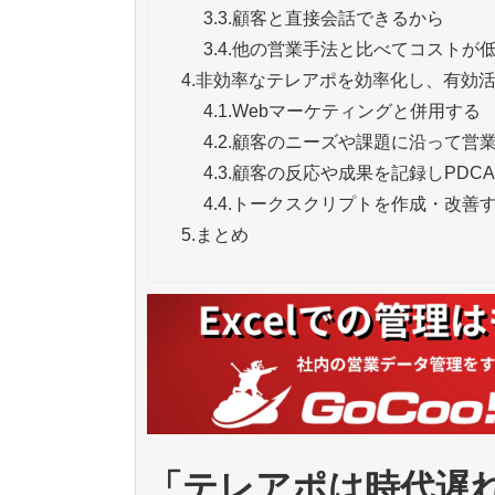
3.3.
顧客と直接会話できるから
3.4.
他の営業手法と比べてコストが
4.
非効率なテレアポを効率化し、有効
4.1.
Webマーケティングと併用する
4.2.
顧客のニーズや課題に沿って営
4.3.
顧客の反応や成果を記録しPDC
4.4.
トークスクリプトを作成・改善
5.
まとめ
「テレアポは時代遅