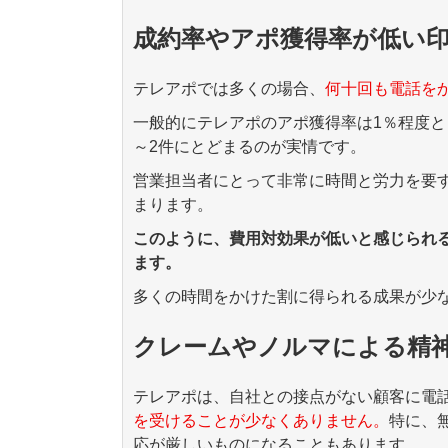
成約率やアポ獲得率が低い
テレアポでは多くの場合、
何十回も電話を
一般的にテレアポのアポ獲得率は
1
％程度と
～
2
件にとどまるのが実情です。
営業担当者にとって非常に時間と労力を要
まります。
このように、費用対効果が低いと感じられ
ます。
多くの時間をかけた割に得られる成果が少
クレームやノルマによる精
テレアポは、自社との接点がない顧客に電
を受けることが少なくありません。
特に、
応が厳しいものになることもあります。