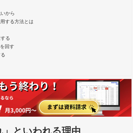
低いから
活用する方法とは
業する
Aを回す
する
れ」といわれる理由