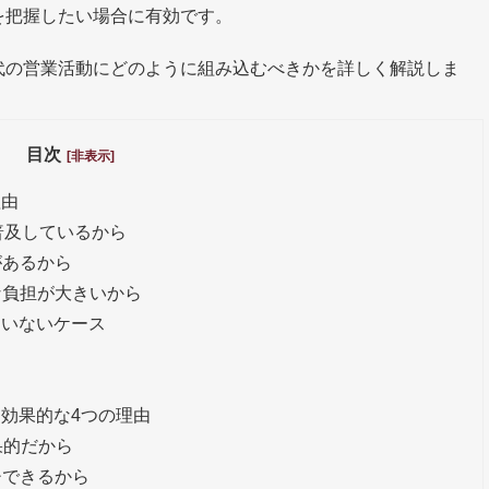
を把握したい場合に有効です。
代の営業活動にどのように組み込むべきかを詳しく解説しま
目次
[非表示]
理由
普及しているから
があるから
な負担が大きいから
ていないケース
ス
効果的な4つの理由
果的だから
チできるから