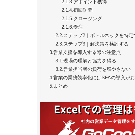
2.1.3.
アポイント獲得
2.1.4.
初回訪問
2.1.5.
クロージング
2.1.6.
受注
2.2.
ステップ2｜ボトルネックを特定
2.3.
ステップ3｜解決策を検討する
3.
営業支援を導入する際の注意点
3.1.
現場の理解と協力を得る
3.2.
営業担当者の負荷を増やさない
4.
営業の業務効率化にはSFAの導入が
5.
まとめ