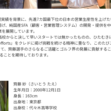
商材の営業支援実績を背景に、先進7カ国最下位の日本の営業生産性を
掲げ、純国産SFA（顧客・営業管理システム）の開発・提供を
業を展開しています。
校からと決して早いスタートでは無かったものの、ひたむきに
 efforts」をクレドに掲げ挑戦を続ける精神に重なり、この
通じて、齊藤選手のさらなるご活躍とゴルフ界の発展に貢献するこ
さることを期待しております。
齊藤 妙（さいとう たえ）
生年月日：2000年12月1日
身長：163cm
出身地：東京都
出身校：代々木高等学校