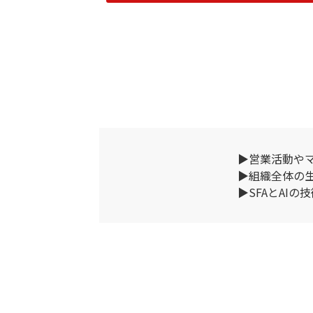
▶営業活動や
▶組織全体の生
▶SFAとAI