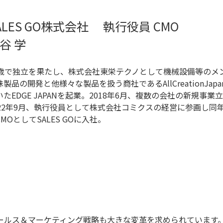
ALES GO株式会社 執行役員 CMO
谷 学
9歳で独立を果たし、株式会社東栄テクノとして機械設備等のメン
殊製品の開発と他様々な製品を扱う商社であるAllCreationJ
いたEDGE JAPANを起業。2018年6月、複数の会社の新規
022年9月、執行役員として株式会社コミクスの経営に参画し同年
MOとしてSALES GOに入社。
ールス＆マーケティング戦略も大きな変革を求められています