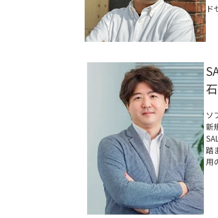
ド
S
石
ソ
新
S
踏
用