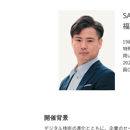
S
福
1
特
用
2
員C
開催背景
デジタル技術の進化とともに、企業のセ