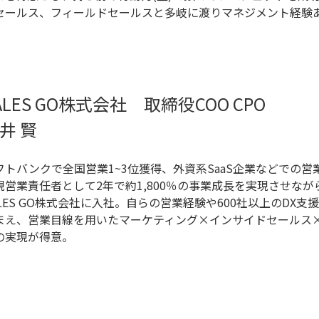
セールス、フィールドセールスと多岐に渡りマネジメント経験
ALES GO株式会社 取締役COO CPO
井 賢
フトバンクで全国営業1~3位獲得、外資系SaaS企業などでの営
規営業責任者として2年で約1,800％の事業成長を実現させなが
ALES GO株式会社に入社。自らの営業経験や600社以上のDX
まえ、営業目線を用いたマーケティング×インサイドセールス
の実現が得意。