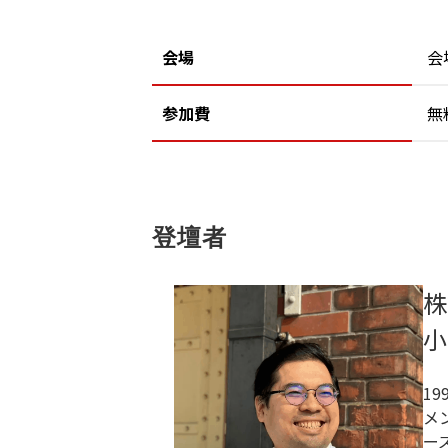
会場
会
参加費
無
登壇者
株
小
1
メ
ー