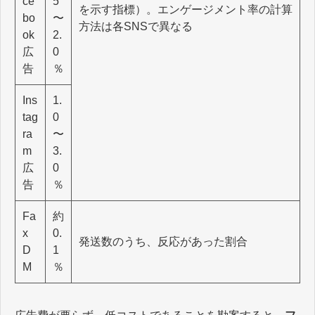
ce
5
を示す指標）。エンゲージメント率の計算
bo
〜
方法は各SNSで異なる
ok
2.
広
0
告
％
Ins
1.
tag
0
ra
〜
m
3.
広
0
告
％
Fa
約
x
0.
発送数のうち、反応があった割合
D
1
M
％