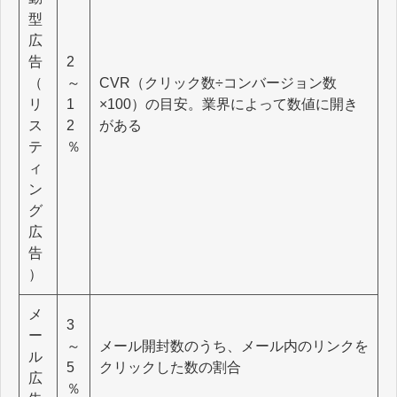
型
広
告
2
（
～
CVR（クリック数÷コンバージョン数
リ
1
×100）の目安。業界によって数値に開き
ス
2
がある
テ
％
ィ
ン
グ
広
告
）
メ
3
ー
～
メール開封数のうち、メール内のリンクを
ル
5
クリックした数の割合
広
％