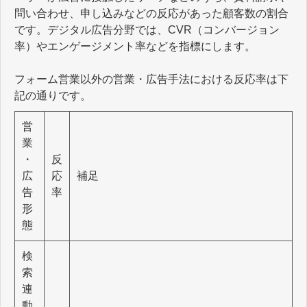
問い合わせ、申し込みなどの反応があった顧客数の割合
です。デジタル広告分野では、CVR（コンバージョン
率）やエンゲージメント率などを指標にします。
フォーム営業以外の営業・広告手法における反応率は下
記の通りです。
営
業
・
反
広
応
補足
告
率
形
態
検
索
連
動