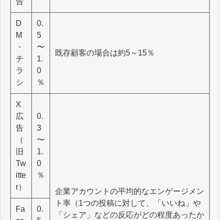
告
D
0.
M
5
・
〜
既存顧客の場合は約5～15％
チ
1.
ラ
0
シ
％
X
広
0.
告
3
（
〜
旧
1.
Tw
0
itte
％
r）
企業アカウントの平均的なエンゲージメン
ト率（1つの投稿に対して、「いいね」や
Fa
0.
「シェア」などの反応がどの程度あったか