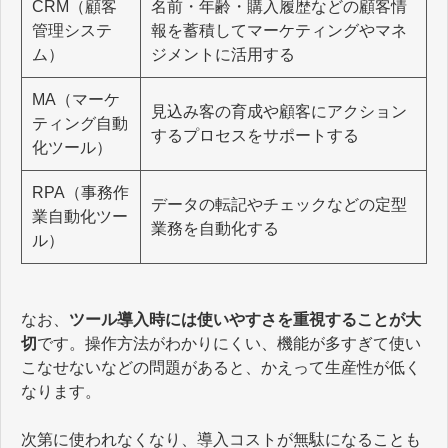
CRM（顧客
名前・年齢・購入履歴などの顧客情
管理システ
報を蓄積してマーケティングやマネ
ム）
ジメントに活用する
MA（マーケ
見込み客の育成や顧客にアクション
ティング自動
するプロセスをサポートする
化ツール）
RPA（事務作
データの転記やチェックなどの定型
業自動化ツー
業務を自動化する
ル）
なお、
ツール導入時には使いやすさを重視することが大
切
です。操作方法がわかりにくい、機能が多すぎて使い
こなせないなどの問題があると、かえって生産性が低く
なります。
次第に使われなくなり、導入コストが無駄になることも