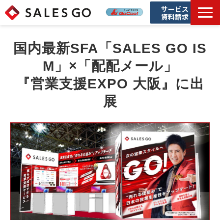
サービス
資料請求
私達について
国内最新SFA「SALES GO IS
M」×「配配メール」
事業内容
『営業支援EXPO 大阪』に出
ニュース
展
企業情報
採用情報