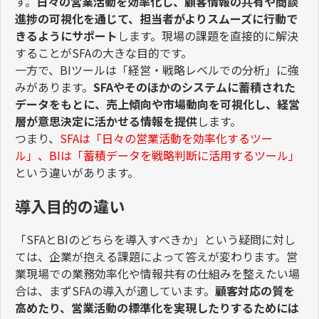
す。
日々の営業活動を効率化し、顧客情報の共有や商談
進捗の可視化を通じて、担当者がよりスムーズに行動で
きるようにサポート
します。現場の課題を直接的に解決
することが
SFA
の大きな目的です。
一方で、
BI
ツールは「経営・戦略レベルでの分析」に強
みがあります。
SFA
やそのほかのシステムに蓄積された
データをもとに、売上傾向や市場動向を可視化し、経営
層が意思決定に活かせる情報を提供
します。
つまり、
SFA
は「日々の営業活動を効率化するツー
ル」、
BI
は「蓄積データを戦略判断に活用するツール」
という違いがあります。
導入目的の違い
「
SFA
と
BI
のどちらを導入すべきか」という疑問に対し
ては、企業が抱える課題によって答えが変わります。営
業現場での業務効率化や情報共有の仕組みを整えたい場
合は、まず
SFA
の導入が適しています。
顧客対応の質を
高めたり、営業活動の標準化を実現したりするためには