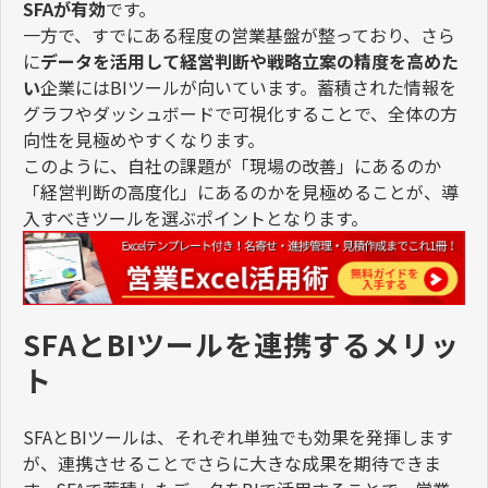
SFA
が有効
です。
一方で、すでにある程度の営業基盤が整っており、さら
に
データを活用して経営判断や戦略立案の精度を高めた
い
企業には
BI
ツールが向いています。蓄積された情報を
グラフやダッシュボードで可視化することで、全体の方
向性を見極めやすくなります。
このように、自社の課題が「現場の改善」にあるのか
「経営判断の高度化」にあるのかを見極めることが、導
入すべきツールを選ぶポイントとなります。
SFAとBIツールを連携するメリッ
ト
SFA
と
BI
ツールは、それぞれ単独でも効果を発揮します
が、連携させることでさらに大きな成果を期待できま