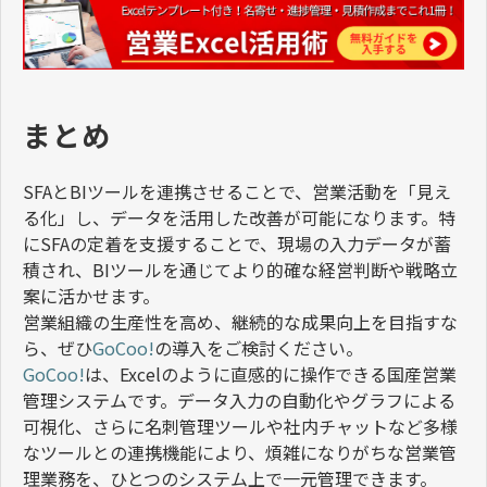
まとめ
SFA
と
BI
ツールを連携させることで、営業活動を「見え
る化」し、データを活用した改善が可能になります。特
に
SFA
の定着を支援することで、現場の入力データが蓄
積され、
BI
ツールを通じてより的確な経営判断や戦略立
案に活かせます。
営業組織の生産性を高め、継続的な成果向上を目指すな
ら、ぜひ
GoCoo!
の導入をご検討ください。
GoCoo!
は、
Excel
のように直感的に操作できる国産営業
管理システムです。データ入力の自動化やグラフによる
可視化、さらに
名刺管理ツール
や社内チャットなど多様
なツールとの連携機能により、煩雑になりがちな営業管
理業務を、ひとつのシステム上で一元管理できます。