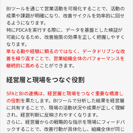
BI
ツールを通じて営業活動を可視化することで、活動の
成果や課題が明確になり、改善サイクルを効率的に回せ
るようになります。
特に
PDCA
を実行する際に、データを基盤とした検証が
可能になるため、改善施策の効果を正しく把握しやすく
なります。
単なる勘や経験に頼るのではなく、データドリブンな改
善を繰り返すことで、営業組織全体のパフォーマンスを
継続的に高める
ことができます。
経営層と現場をつなぐ役割
SFA
と
BI
の連携は、経営層と現場をつなぐ重要な橋渡し
の役割
を果たします。
BI
ツールで分析した結果を経営層
に共有することで、現場の活動状況や成果が正しく理解
され、経営判断に反映されやすくなります。
さらに、経営層からの戦略的な指示を現場にフィードバ
ックすることで、改善行動が具体化し、組織全体が同じ