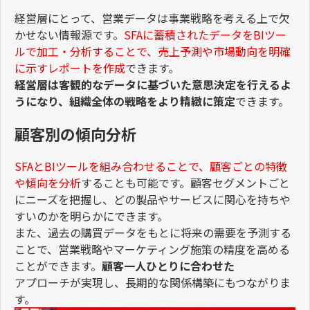
経営層にとって、営業データは事業戦略を考える上で欠
かせない情報源です。
SFA
に蓄積されたデータを
BI
ツー
ルで加工・分析することで、売上予測や市場動向を明確
に示すレポートを作成
できます。
経営層は客観的なデータに基づいた意思決定を行えるよ
うになり、組織全体の戦略をより精緻に策定
できます。
顧客別の傾向分析
SFA
と
BI
ツールを組み合わせることで、顧客ごとの特徴
や傾向を分析
することも可能です。顧客セグメントごと
にニーズを把握し、どの製品やサービスに関心を持ちや
すいのかを明らかにできます。
また、過去の購買データをもとに将来の需要を予測する
ことで、営業戦略やマーケティング施策の精度を高める
ことができます。
顧客一人ひとりに合わせた
アプローチが実現し、長期的な関係構築にもつながりま
す。