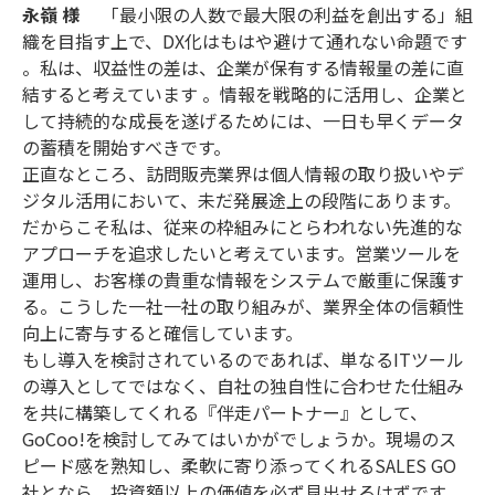
永嶺 様
「最小限の人数で最大限の利益を創出する」組
織を目指す上で、DX化はもはや避けて通れない命題です
。私は、収益性の差は、企業が保有する情報量の差に直
結すると考えています 。情報を戦略的に活用し、企業と
して持続的な成長を遂げるためには、一日も早くデータ
の蓄積を開始すべきです。
正直なところ、訪問販売業界は個人情報の取り扱いやデ
ジタル活用において、未だ発展途上の段階にあります。
だからこそ私は、従来の枠組みにとらわれない先進的な
アプローチを追求したいと考えています。営業ツールを
運用し、お客様の貴重な情報をシステムで厳重に保護す
る。こうした一社一社の取り組みが、業界全体の信頼性
向上に寄与すると確信しています。
もし導入を検討されているのであれば、単なるITツール
の導入としてではなく、自社の独自性に合わせた仕組み
を共に構築してくれる『伴走パートナー』として、
GoCoo!を検討してみてはいかがでしょうか。現場のス
ピード感を熟知し、柔軟に寄り添ってくれるSALES GO
社となら、投資額以上の価値を必ず見出せるはずです。