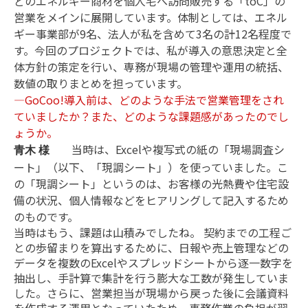
どのエネルギー商材を個人宅へ訪問販売する「toC」の
営業をメインに展開しています。体制としては、エネル
ギー事業部が9名、法人が私を含めて3名の計12名程度で
す。今回のプロジェクトでは、私が導入の意思決定と全
体方針の策定を行い、専務が現場の管理や運用の統括、
数値の取りまとめを担っています。
―GoCoo!導入前は、どのような手法で営業管理をされ
ていましたか？また、どのような課題感があったのでし
ょうか。
当時は、Excelや複写式の紙の「現場調査シ
青木 様
ート」（以下、「現調シート」）を使っていました。こ
の「現調シート」というのは、お客様の光熱費や住宅設
備の状況、個人情報などをヒアリングして記入するため
のものです。
当時はもう、課題は山積みでしたね。 契約までの工程ご
との歩留まりを算出するために、日報や売上管理などの
データを複数のExcelやスプレッドシートから逐一数字を
抽出し、手計算で集計を行う膨大な工数が発生していま
した。さらに、営業担当が現場から戻った後に会議資料
を作成する運用となっていたため、事務作業の負担が翌