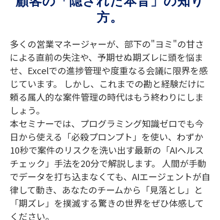
顧客の「隠された本音」の知り
方。
多くの営業マネージャーが、部下の"ヨミ"の甘さ
による直前の失注や、予期せぬ期ズレに頭を悩ま
せ、Excelでの進捗管理や度重なる会議に限界を感
じています。 しかし、これまでの勘と経験だけに
頼る属人的な案件管理の時代はもう終わりにしま
しょう。
本セミナーでは、プログラミング知識ゼロでも今
日から使える「必殺プロンプト」を使い、わずか
10秒で案件のリスクを洗い出す最新の「AIヘルス
チェック」手法を20分で解説します。 人間が手動
でデータを打ち込まなくても、AIエージェントが自
律して動き、あなたのチームから「見落とし」と
「期ズレ」を撲滅する驚きの世界をぜひ体感して
ください。