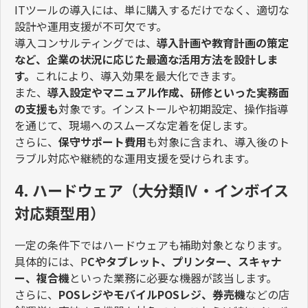
IT
ツールの導入には、単に購入するだけでなく、適切な
設計や運用支援が不可欠です。
導入コンサルティングでは、
導入計画や教育計画の策定
など、企業の状況に応じた最適な活用方法を設計しま
す。
これにより、導入効果を最大化できます。
また、
導入設定やマニュアル作成、研修といった実務面
の支援も
対象です。インストールや初期設定、操作指導
を通じて、現場へのスムーズな定着を促します。
さらに、
保守サポート費用
も対象に含まれ、導入後のト
ラブル対応や継続的な運用支援を受けられます。
4. ハードウェア（大分類Ⅳ・インボイス
対応類型用）
一定の条件下ではハードウェアも補助対象となります。
具体的には、
P
C
やタブレット、プリンター、スキャナ
ー、複合機
といった業務に必要な機器が該当します。
さらに、
POS
レジやモバイル
POS
レジ、券売機
などの店