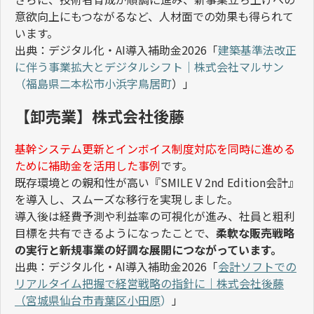
意欲向上にもつながるなど、人材面での効果も得られて
います。
出典：デジタル化・
AI
導入補助金
2026
「
建築基準法改正
に伴う事業拡大とデジタルシフト｜株式会社マルサン
（福島県二本松市小浜字鳥居町
）」
【卸売業】株式会社後藤
基幹システム更新とインボイス制度対応を同時に進める
ために補助金を活用した事例
です。
既存環境との親和性が高い『
SMILE V 2nd Edition
会計』
を導入し、スムーズな移行を実現しました。
導入後は経費予測や利益率の可視化が進み、社員と粗利
目標を共有できるようになったことで、
柔軟な販売戦略
の実行と新規事業の好調な展開につながっています。
出典：デジタル化・
AI
導入補助金
2026
「
会計ソフトでの
リアルタイム把握で経営戦略の指針に｜株式会社後藤
（宮城県仙台市青葉区小田原
）
」