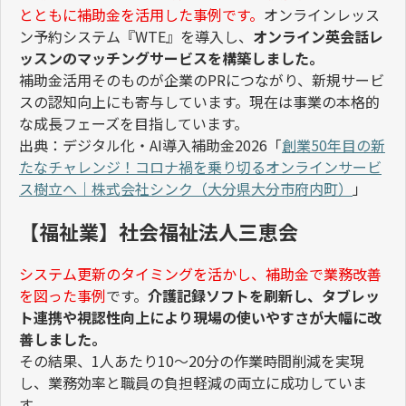
とともに補助金を活用した事例です。
オンラインレッス
ン予約システム『
WTE
』を導入し、
オンライン英会話レ
ッスンのマッチングサービスを構築しました。
補助金活用そのものが企業の
PR
につながり、新規サービ
スの認知向上にも寄与しています。現在は事業の本格的
な成長フェーズを目指しています。
出典：デジタル化・
AI
導入補助金
2026
「
創業
50
年目の新
たなチャレンジ！コロナ禍を乗り切るオンラインサービ
ス樹立へ｜株式会社シンク（大分県大分市府内町）
」
【福祉業】社会福祉法人三恵会
システム更新のタイミングを活かし、補助金で業務改善
を図った事例
です。
介護記録ソフトを刷新し、タブレッ
ト連携や視認性向上により現場の使いやすさが大幅に改
善しました。
その結果、
1
人あたり
10
～
20
分の作業時間削減を実現
し、業務効率と職員の負担軽減の両立に成功していま
す。