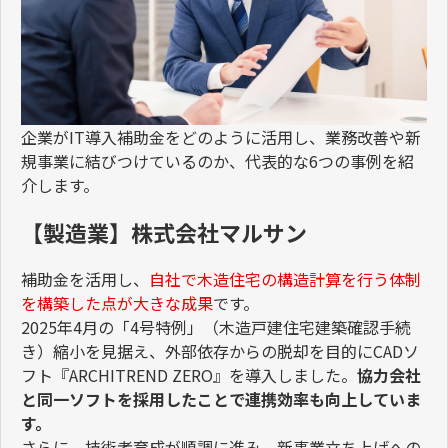
企業が
IT
導入補助金をどのように活用し、業務改善や新
規事業に結びつけているのか、代表的な
6
つの事例を紹
介します。
【製造業】株式会社マルサン
補助金を活用し、
自社で木造住宅の構造計算を行う体制
を構築した点が大きな成果
です。
2025
年
4
月の「
4
号特例」（木造戸建住宅建築確認手続
き）縮小を見据え、外部依存からの脱却を目的に
CAD
ソ
フト『
ARCHITREND ZERO
』を導入しました。
協力会社
と同一ソフトを採用したことで連携効率も向上していま
す。
さらに、技術者育成が順調に進み、新事業立ち上げへの