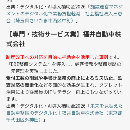
出典：デジタル化・
AI
導入補助金
2026
「
施設運営マネジ
メントのデジタル化で業務負担軽減｜社会福祉法人三恵
会（埼玉県さいたま市西区中釘
）
」
【専門・技術サービス業】福井自動車株
式会社
制度改正への対応を目的に補助金を活用した事例
です。
『
EBE
整備システム』を導入し、顧客情報や整備履歴の
一元管理を実現しました。
受付工数の削減や手書き業務の廃止によるミス防止、監
査対応の簡素化
など多面的な効果が生まれ、タブレット
活用により従業員の
IT
リテラシー向上にもつながってい
ます。
出典：デジタル化・
AI
導入補助金
2026
「
未来を見据えた
自動車整備のデジタル化
｜福井自動車株式会社（東京都
千代田区外神田）
」