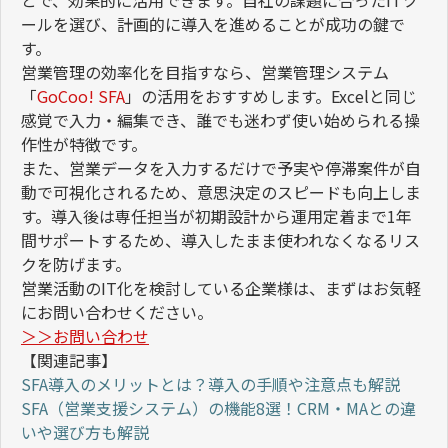
とで、効果的に活用できます。自社の課題に合った
IT
ツ
ールを選び、計画的に導入を進めることが成功の鍵で
す。
営業管理の効率化を目指すなら、営業管理システム
「
GoCoo! SFA
」の活用をおすすめします。
Excel
と同じ
感覚で入力・編集でき、誰でも迷わず使い始められる操
作性が特徴です。
また、営業データを入力するだけで予実や停滞案件が自
動で可視化されるため、意思決定のスピードも向上しま
す。導入後は専任担当が初期設計から運用定着まで
1
年
間サポートするため、導入したまま使われなくなるリス
クを防げます。
営業活動の
IT
化を検討している企業様は、まずはお気軽
にお問い合わせください。
＞＞お問い合わせ
【関連記事】
SFA
導入のメリットとは？導入の手順や注意点も解説
SFA
（営業支援システム）の機能
8
選！
CRM
・
MA
との違
いや選び方も解説