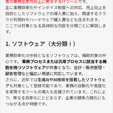
者の業務生産性向上に寄与する
IT
ツール
です。
主に事務効率化やインボイス制度への対応、売上向上を
目的としたソフトウェアの導入費に加え、関連するクラ
ウド利用料やハードウェア購入費なども含まれます。
ここでは対象となる具体的な内容を分類ごとに解説しま
す。
1. ソフトウェア（大分類Ⅰ）
業務効率化の中核となるソフトウェアは、補助対象の中
心です。
業務プロセスまたは汎用プロセスに該当する機
能を持つソフトウェア
が対象となり、会計・販売管理・
顧客管理など幅広い用途に対応しています。
さらに、近年では
生成
AI
や
AI
技術を搭載したソフトウェ
ア
も対象として登録可能であり、業務の自動化や高度化
を実現するツールの導入も支援されています。これによ
り、単なる効率化にとどまらず、企業の競争力強化にも
つながる点が特徴です。