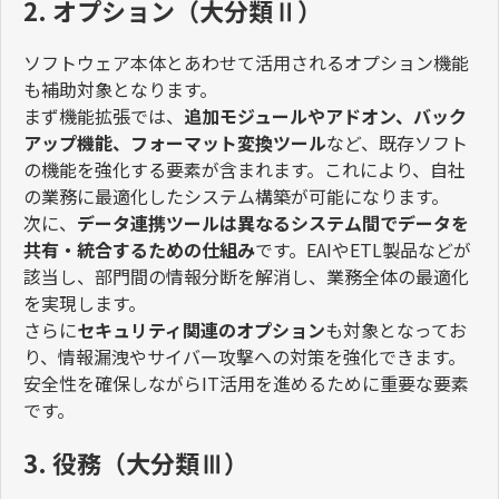
2. オプション（大分類Ⅱ）
ソフトウェア本体とあわせて活用されるオプション機能
も補助対象となります。
まず機能拡張では、
追加モジュールやアドオン、バック
アップ機能、フォーマット変換ツール
など、既存ソフト
の機能を強化する要素が含まれます。これにより、自社
の業務に最適化したシステム構築が可能になります。
次に、
データ連携ツールは異なるシステム間でデータを
共有・統合するための仕組み
です。
EAI
や
ETL
製品などが
該当し、部門間の情報分断を解消し、業務全体の最適化
を実現します。
さらに
セキュリティ関連のオプション
も対象となってお
り、情報漏洩やサイバー攻撃への対策を強化できます。
安全性を確保しながら
IT
活用を進めるために重要な要素
です。
3. 役務（大分類Ⅲ）