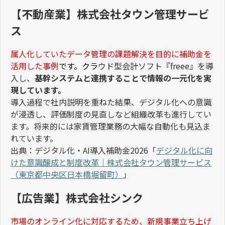
【不動産業】株式会社タウン管理サービ
ス
属人化していたデータ管理の課題解決を目的に補助金を
活用した事例
です。クラ
ウド型会計ソフト『
freee
』を導
入し、
基幹システムと連携することで情報の一元化を実
現しています。
導入過程で社内説明を重ねた結果、デジタル化への意識
が浸透し、評価制度の見直しなど組織改革も進行してい
ます。将来的には家賃管理業務の大幅な自動化も見込ま
れています。
出典：デジタル化・
AI
導入補助金
2026
「
デジタル化に向
けた意識醸成と制度改革
｜株式会社タウン管理サービス
（東京都中央区日本橋堀留町）
」
【広告業】株式会社シンク
市場のオンライン化に対応するため、新規事業立ち上げ